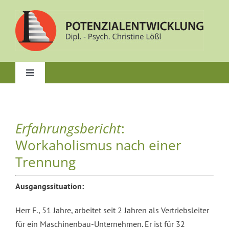
Zum
Inhalt
springen
Toggle
Navigation
Start
Erfahrungsbericht
:
Über mich
Workaholismus nach einer
Trennung
Beratung & Coaching
Ausgangssituation:
NLP-Kurse & Coach-Ausbildungen
Herr F., 51 Jahre, arbeitet seit 2 Jahren als Vertriebsleiter
für ein Maschinenbau-Unternehmen. Er ist für 32