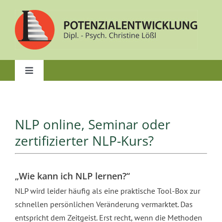
Zum
Inhalt
springen
Toggle
Navigation
Start
NLP online, Seminar oder
Über mich
zertifizierter NLP-Kurs?
Beratung & Coaching
„Wie kann ich NLP lernen?“
NLP wird leider häufig als eine praktische Tool-Box zur
NLP-Kurse & Coach-Ausbildungen
schnellen persönlichen Veränderung vermarktet. Das
entspricht dem Zeitgeist. Erst recht, wenn die Methoden