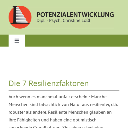
Zum
Inhalt
springen
Toggle
Navigation
Start
Über mich
Die 7 Resilienzfaktoren
Beratung & Coaching
Auch wenn es manchmal unfair erscheint: Manche
Menschen sind tatsächlich von Natur aus resilienter, d.h.
NLP-Kurse & Coach-Ausbildungen
robuster als andere. Resiliente Menschen glauben an
ihre Fähigkeiten und haben eine optimistisch-
zupackende Grundhaltung. Sie sehen schwierige